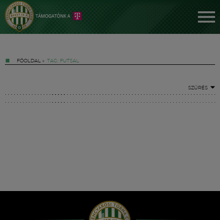
FŐOLDAL
»
TAG: FUTSAL
SZŰRÉS
Jegyek
FM YouTube +
Hírek