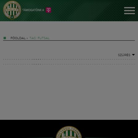
FŐOLDAL
»
TAG: FUTSAL
SZŰRÉS
Jegyek
FM YouTube +
Hírek