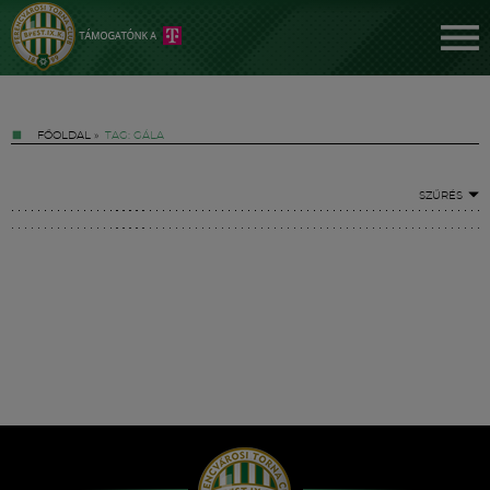
FŐOLDAL
»
TAG: GÁLA
SZŰRÉS
Jegyek
FM YouTube +
Hírek