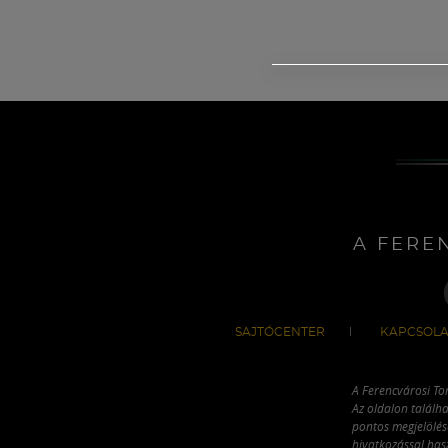
A FERE
SAJTÓCENTER
KAPCSOLA
A Ferencvárosi To
Az oldalon találha
pontos megjelölésé
hivatkozással has