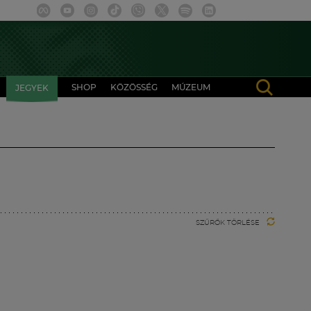
SHOP
KÖZÖSSÉG
MÚZEUM
JEGYEK
SZŰRŐK TÖRLÉSE