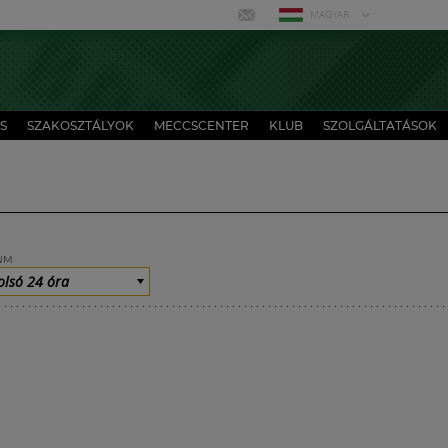
MAGYAR
S
SZAKOSZTÁLYOK
MECCSCENTER
KLUB
SZOLGÁLTATÁSOK
UM
olsó 24 óra