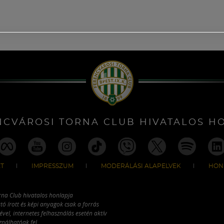
NCVÁROSI TORNA CLUB HIVATALOS H
T
IMPRESSZUM
MODERÁLÁSI ALAPELVEK
HON
rna Club hivatalos honlapja
tó írott és képi anyagok csak a forrás
vel, internetes felhasználás esetén aktív
ználhatóak fel.