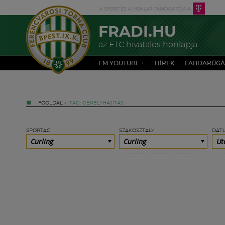
FRADI.HU
az FTC hivatalos honlapja
FM YOUTUBE +
HÍREK
LABDARÚGÁ
FŐOLDAL
»
TAG: GERELYHAJÍTÁS
SPORTÁG
SZAKOSZTÁLY
DÁT
Curling
Curling
Ut