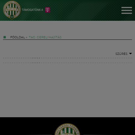
FŐOLDAL
»
TAG: GERELYHAJÍTÁS
SZŰRÉS
Jegyek
FM YouTube +
Hírek