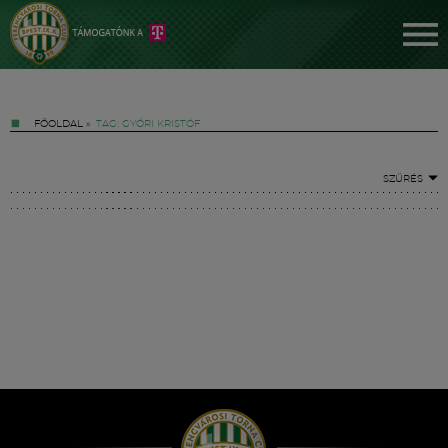
FŐOLDAL
»
TAG: GYŐRI KRISTÓF
SZŰRÉS
Jegyek
FM YouTube +
Hírek