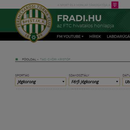
FRADI.HU
az FTC hivatalos honlapja
FM YOUTUBE +
HÍREK
LABDARÚGÁ
FŐOLDAL
»
TAG: GYŐRI KRISTÓF
SPORTÁG
SZAKOSZTÁLY
DÁT
Jégkorong
Férfi jégkorong
Ut