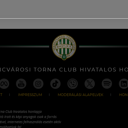
NCVÁROSI TORNA CLUB HIVATALOS H
T
IMPRESSZUM
MODERÁLÁSI ALAPELVEK
HON
rna Club hivatalos honlapja
tó írott és képi anyagok csak a forrás
vel, internetes felhasználás esetén aktív
ználhatóak fel.