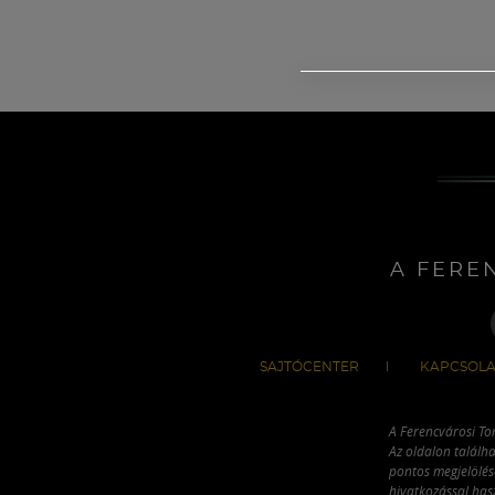
A FERE
SAJTÓCENTER
KAPCSOLA
A Ferencvárosi To
Az oldalon találha
pontos megjelölésé
hivatkozással has