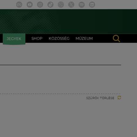
SHOP
KÖZÖSSÉG
MÚZEUM
JEGYEK
SZŰRŐK TÖRLÉSE