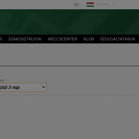
MAGYAR
S
SZAKOSZTÁLYOK
MECCSCENTER
KLUB
SZOLGÁLTATÁSOK
UM
olsó 3 nap