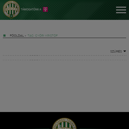
FŐOLDAL
»
TAG: GYŐRI KRISTÓF
SZŰRÉS
Jegyek
FM YouTube +
Hírek