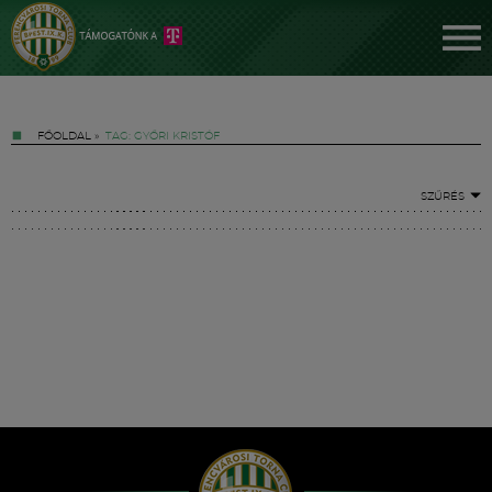
FŐOLDAL
»
TAG: GYŐRI KRISTÓF
SZŰRÉS
Jegyek
FM YouTube +
Hírek