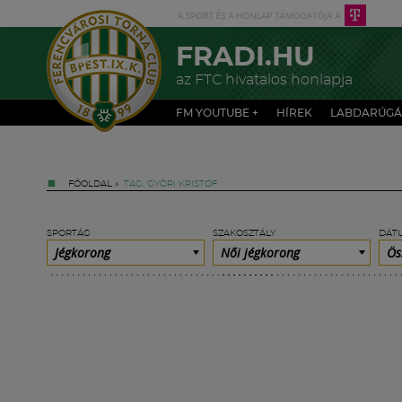
FRADI.HU
az FTC hivatalos honlapja
FM YOUTUBE +
HÍREK
LABDARÚGÁ
FŐOLDAL
»
TAG: GYŐRI KRISTÓF
SPORTÁG
SZAKOSZTÁLY
DÁT
Jégkorong
Női jégkorong
Ös