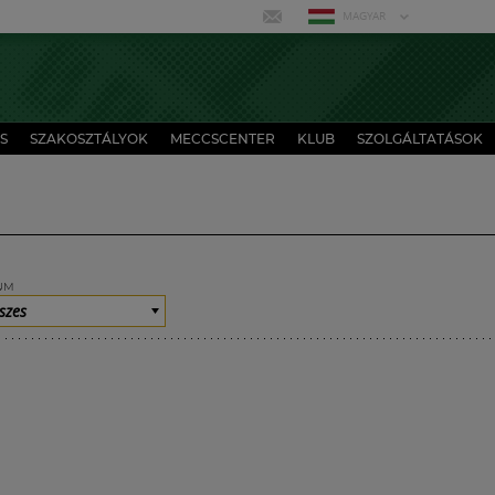
MAGYAR
S
SZAKOSZTÁLYOK
MECCSCENTER
KLUB
SZOLGÁLTATÁSOK
UM
szes