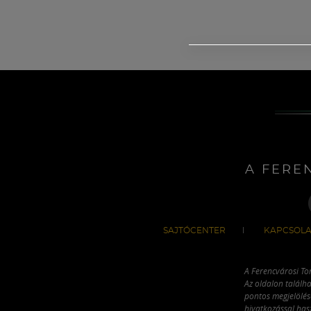
A FERE
SAJTÓCENTER
KAPCSOLA
A Ferencvárosi To
Az oldalon találha
pontos megjelölésé
hivatkozással has