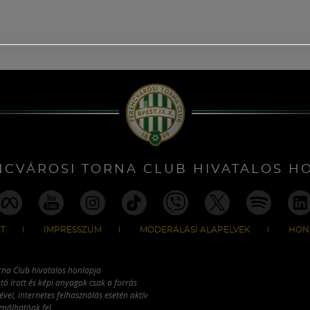
NCVÁROSI TORNA CLUB HIVATALOS H
T
IMPRESSZUM
MODERÁLÁSI ALAPELVEK
HON
rna Club hivatalos honlapja
tó írott és képi anyagok csak a forrás
vel, internetes felhasználás esetén aktív
ználhatóak fel.