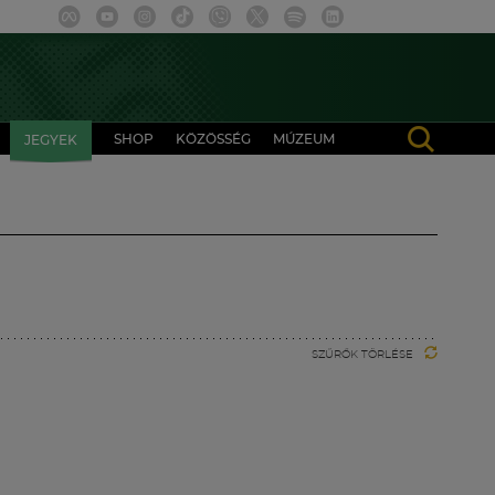
SHOP
KÖZÖSSÉG
MÚZEUM
JEGYEK
SZŰRŐK TÖRLÉSE