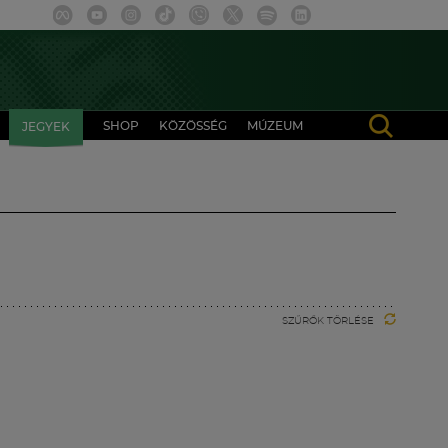
SHOP
KÖZÖSSÉG
MÚZEUM
JEGYEK
SZŰRŐK TÖRLÉSE