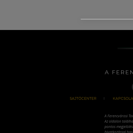
A FERE
SAJTÓCENTER
KAPCSOLA
A Ferencvárosi To
Az oldalon találha
pontos megjelölésé
hivatkozással has