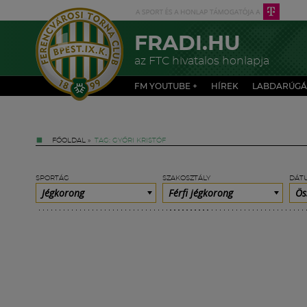
FRADI.HU
az FTC hivatalos honlapja
FM YOUTUBE +
HÍREK
LABDARÚGÁ
FŐOLDAL
»
TAG: GYŐRI KRISTÓF
SPORTÁG
SZAKOSZTÁLY
DÁT
Jégkorong
Férfi jégkorong
Ös