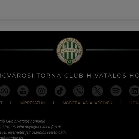
NCVÁROSI TORNA CLUB HIVATALOS H
T
IMPRESSZUM
MODERÁLÁSI ALAPELVEK
HON
rna Club hivatalos honlapja
tó írott és képi anyagok csak a forrás
vel, internetes felhasználás esetén aktív
ználhatóak fel.