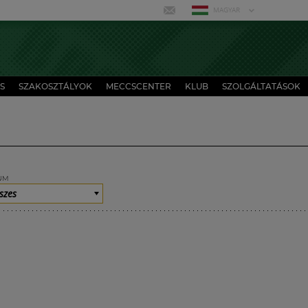
MAGYAR
S
SZAKOSZTÁLYOK
MECCSCENTER
KLUB
SZOLGÁLTATÁSOK
UM
szes