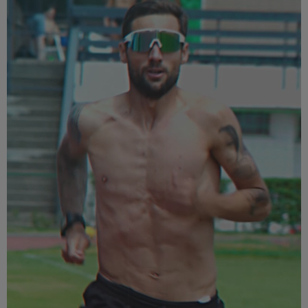
Múzeum
English