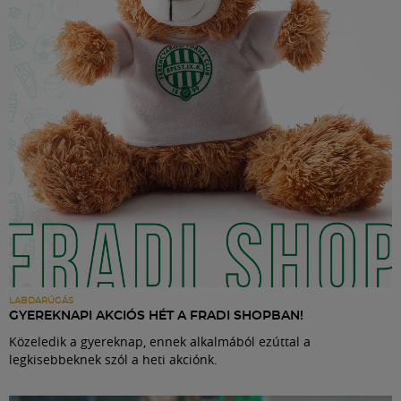
Labdarúgás
Szakosztályok
Meccscenter
Klub
Szolgáltatások
Shop
LABDARÚGÁS
GYEREKNAPI AKCIÓS HÉT A FRADI SHOPBAN!
Közeledik a gyereknap, ennek alkalmából ezúttal a
Közösség
legkisebbeknek szól a heti akciónk.