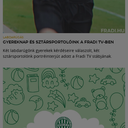
LABDARÚGÁS
GYEREKNAP ÉS SZTÁRSPORTOLÓINK A FRADI TV-BEN
Két labdarúgónk gyerekek kérdéseire válaszolt, két
sztársportolónk portréinterjút adott a Fradi TV stábjának.