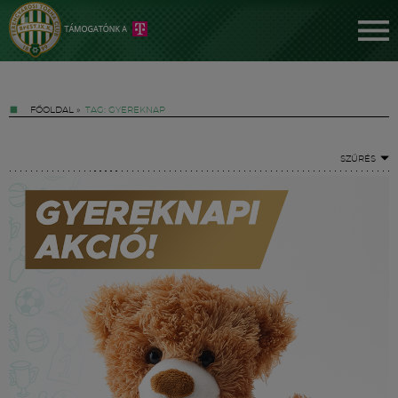
FŐOLDAL
»
TAG: GYEREKNAP
SZŰRÉS
Jegyek
FM YouTube +
Hírek