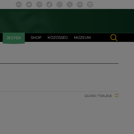
SHOP
KÖZÖSSÉG
MÚZEUM
JEGYEK
SZŰRŐK TÖRLÉSE