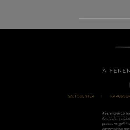
A FERE
SAJTÓCENTER
KAPCSOLA
A Ferencvárosi To
Az oldalon találha
pontos megjelölésé
hivatkozással has