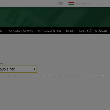
MAGYAR
S
SZAKOSZTÁLYOK
MECCSCENTER
KLUB
SZOLGÁLTATÁSOK
UM
olsó 1 hét