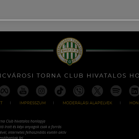
NCVÁROSI TORNA CLUB HIVATALOS H
T
IMPRESSZUM
MODERÁLÁSI ALAPELVEK
HON
rna Club hivatalos honlapja
tó írott és képi anyagok csak a forrás
vel, internetes felhasználás esetén aktív
ználhatóak fel.