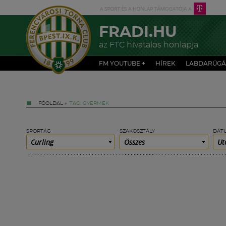
FRADI.HU
az FTC hivatalos honlapja
FM YOUTUBE +
HÍREK
LABDARÚGÁ
FŐOLDAL
»
TAG: GYERMEK
SPORTÁG
SZAKOSZTÁLY
DÁT
Curling
Összes
Ut