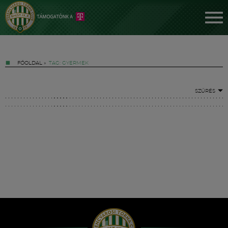
FŐOLDAL
»
TAG: GYERMEK
SZŰRÉS
Jegyek
FM YouTube +
Hírek