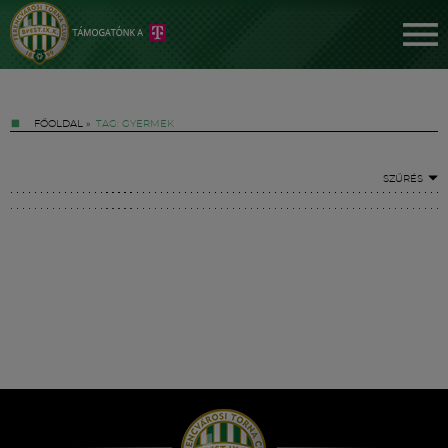
FŐOLDAL
»
TAG: GYERMEK
SZŰRÉS
Jegyek
FM YouTube +
Hírek