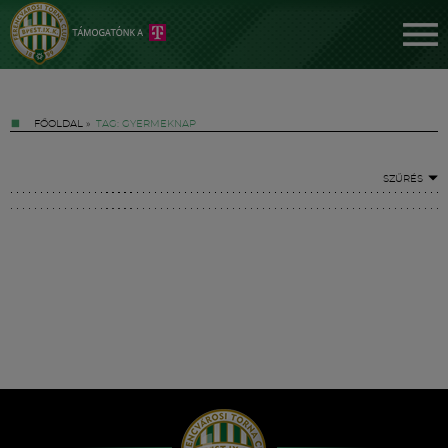
FŐOLDAL
»
TAG: GYERMEKNAP
SZŰRÉS
Jegyek
FM YouTube +
Hírek