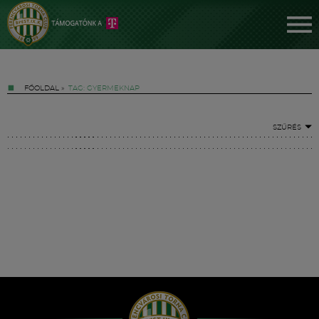
FŐOLDAL
»
TAG: GYERMEKNAP
SZŰRÉS
Jegyek
FM YouTube +
Hírek