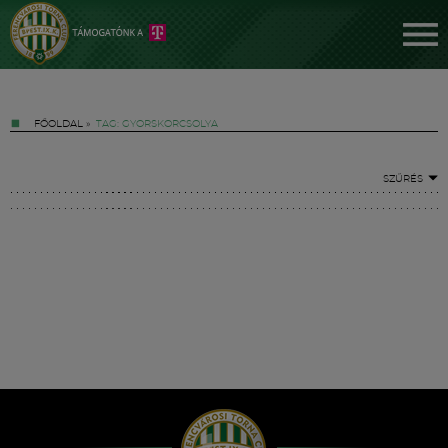
FŐOLDAL
»
TAG: GYORSKORCSOLYA
SZŰRÉS
Jegyek
FM YouTube +
Hírek