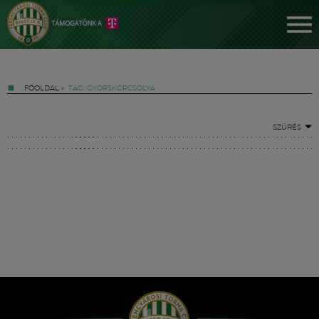
FŐOLDAL
»
TAG: GYORSKORCSOLYA
SZŰRÉS
Jegyek
FM YouTube +
Hírek