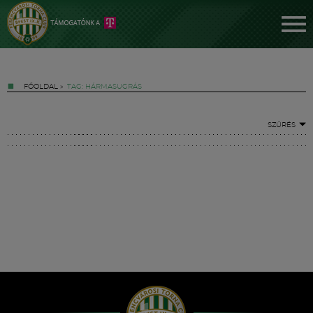
FŐOLDAL
»
TAG: HÁRMASUGRÁS
SZŰRÉS
Jegyek
FM YouTube +
Hírek