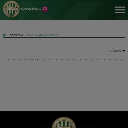
FŐOLDAL
»
TAG: HÁRMASUGRÁS
SZŰRÉS
Jegyek
FM YouTube +
Hírek