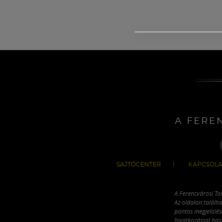
A FERE
SAJTÓCENTER
KAPCSOLA
A Ferencvárosi To
Az oldalon találha
pontos megjelölésé
hivatkozással has