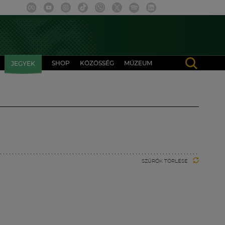
SHOP
KÖZÖSSÉG
MÚZEUM
JEGYEK
SZŰRŐK TÖRLÉSE