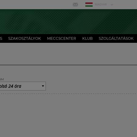
MAGYAR
S
SZAKOSZTÁLYOK
MECCSCENTER
KLUB
SZOLGÁLTATÁSOK
UM
olsó 24 óra