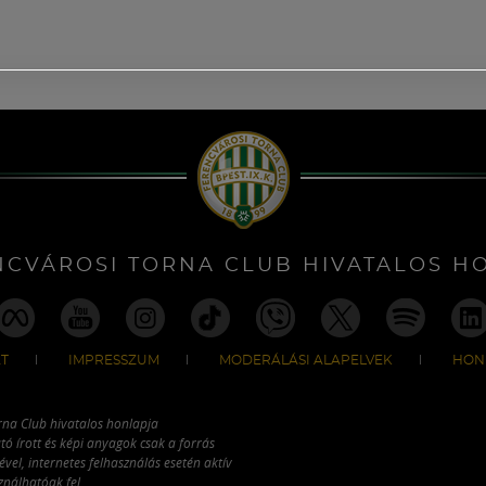
NCVÁROSI TORNA CLUB HIVATALOS H
T
IMPRESSZUM
MODERÁLÁSI ALAPELVEK
HON
rna Club hivatalos honlapja
tó írott és képi anyagok csak a forrás
vel, internetes felhasználás esetén aktív
ználhatóak fel.