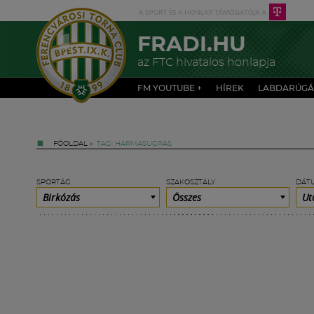
FRADI.HU
az FTC hivatalos honlapja
FM YOUTUBE +
HÍREK
LABDARÚGÁ
FŐOLDAL
»
TAG: HÁRMASUGRÁS
SPORTÁG
SZAKOSZTÁLY
DÁT
Birkózás
Összes
Ut