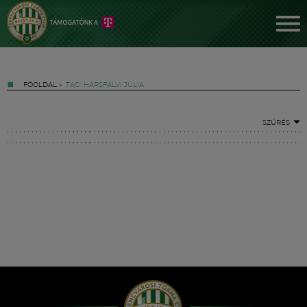
FŐOLDAL
»
TAG: HÁRSFALVI JÚLIA
SZŰRÉS
Jegyek
FM YouTube +
Hírek