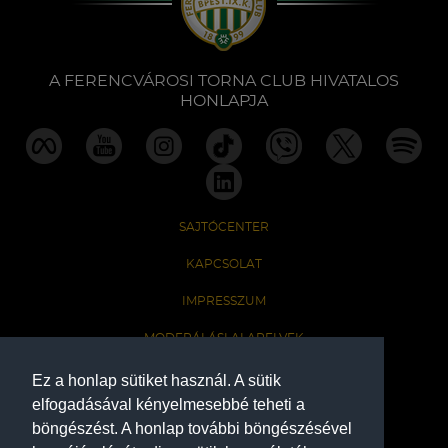
Labdarúgás
Szakosztályok
A FERENCVÁROSI TORNA CLUB HIVATALOS
HONLAPJA
Meccscenter
Klub
SAJTÓCENTER
Szolgáltatások
KAPCSOLAT
IMPRESSZUM
Shop
MODERÁLÁSI ALAPELVEK
HONLAP ADATKEZELÉSI TÁJÉKOZTATÓ
Ez a honlap sütiket használ. A sütik
Közösség
elfogadásával kényelmesebbé teheti a
böngészést. A honlap további böngészésével
A Ferencvárosi Torna Club hivatalos honlapja