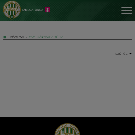
FŐOLDAL
»
TAG: HÁRSFALVI JÚLIA
SZŰRÉS
Jegyek
FM YouTube +
Hírek