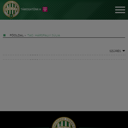
FŐOLDAL
»
TAG: HÁRSFALVI JÚLIA
SZŰRÉS
Jegyek
FM YouTube +
Hírek