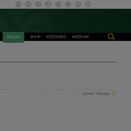
SHOP
KÖZÖSSÉG
MÚZEUM
JEGYEK
SZŰRŐK TÖRLÉSE