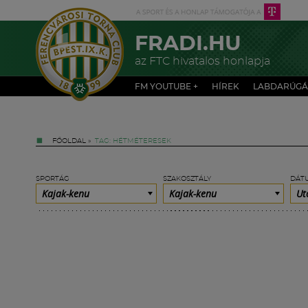
FRADI.HU
az FTC hivatalos honlapja
FM YOUTUBE +
HÍREK
LABDARÚGÁ
FŐOLDAL
»
TAG: HÉTMÉTERESEK
SPORTÁG
SZAKOSZTÁLY
DÁT
Kajak-kenu
Kajak-kenu
Ut