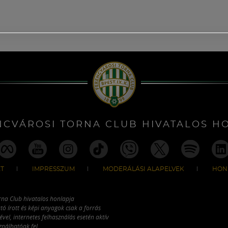
NCVÁROSI TORNA CLUB HIVATALOS H
T
IMPRESSZUM
MODERÁLÁSI ALAPELVEK
HON
rna Club hivatalos honlapja
tó írott és képi anyagok csak a forrás
vel, internetes felhasználás esetén aktív
ználhatóak fel.