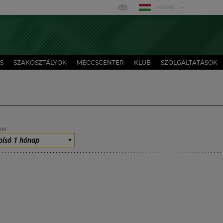
MAGYAR
S
SZAKOSZTÁLYOK
MECCSCENTER
KLUB
SZOLGÁLTATÁSOK
UM
olsó 1 hónap