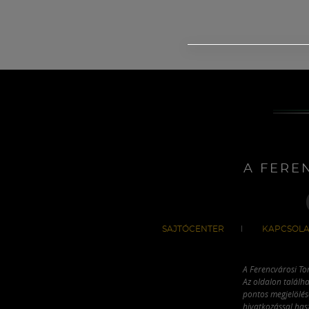
A FERE
SAJTÓCENTER
KAPCSOLA
A Ferencvárosi To
Az oldalon találha
pontos megjelölésé
hivatkozással has