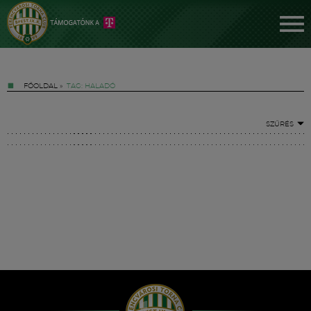
FŐOLDAL
»
TAG: HALADÓ
SZŰRÉS
Jegyek
FM YouTube +
Hírek