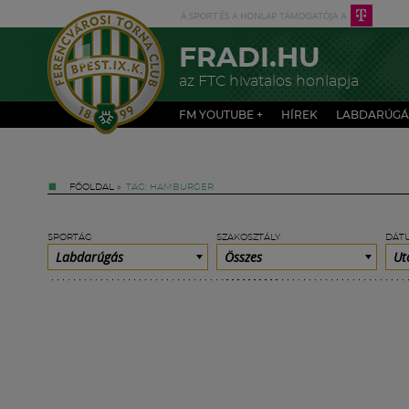
FRADI.HU
az FTC hivatalos honlapja
FM YOUTUBE +
HÍREK
LABDARÚGÁ
FŐOLDAL
»
TAG: HAMBURGER
SPORTÁG
SZAKOSZTÁLY
DÁT
Labdarúgás
Összes
Ut