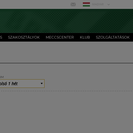
MAGYAR
S
SZAKOSZTÁLYOK
MECCSCENTER
KLUB
SZOLGÁLTATÁSOK
UM
olsó 1 hét