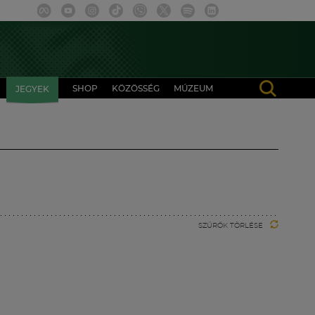
SHOP
KÖZÖSSÉG
MÚZEUM
JEGYEK
SZŰRŐK TÖRLÉSE