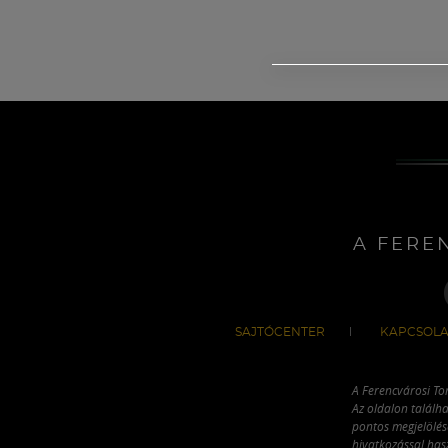
A FERE
SAJTÓCENTER
KAPCSOLA
A Ferencvárosi To
Az oldalon találha
pontos megjelölésé
hivatkozással has