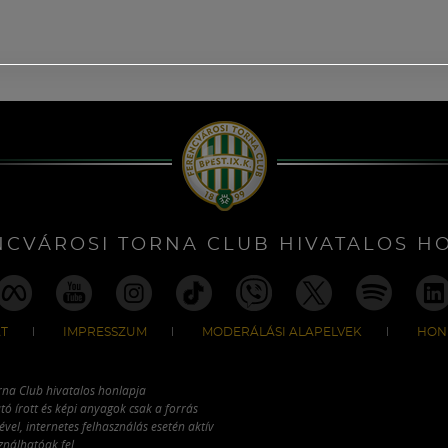
NCVÁROSI TORNA CLUB HIVATALOS H
T
IMPRESSZUM
MODERÁLÁSI ALAPELVEK
HON
rna Club hivatalos honlapja
tó írott és képi anyagok csak a forrás
vel, internetes felhasználás esetén aktív
ználhatóak fel.