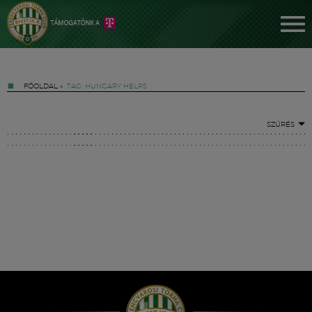
FŐOLDAL
»
TAG: HUNGARY HELPS
SZŰRÉS
Jegyek
FM YouTube +
Hírek