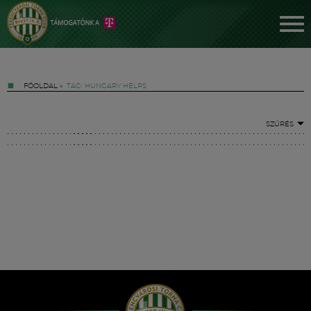
FŐOLDAL
»
TAG: HUNGARY HELPS
SZŰRÉS
Jegyek
FM YouTube +
Hírek