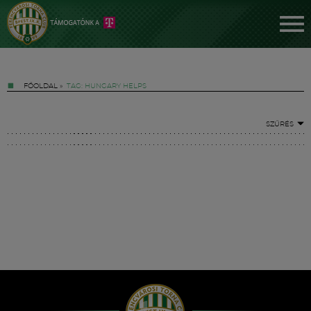
FŐOLDAL
»
TAG: HUNGARY HELPS
SZŰRÉS
Jegyek
FM YouTube +
Hírek