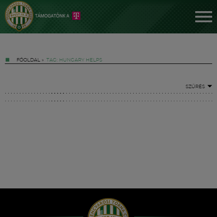
FŐOLDAL
»
TAG: HUNGARY HELPS
SZŰRÉS
Jegyek
FM YouTube +
Hírek