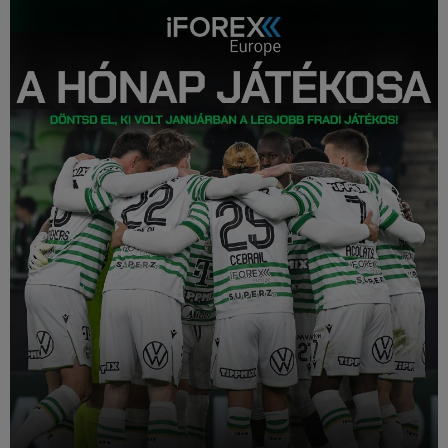
Múzeum
English