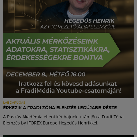
Labdarúgás
Szakosztályok
Meccscenter
Klub
Szolgáltatások
Shop
LABDARÚGÁS
ÉRKEZIK A FRADI ZÓNA ELEMZÉS LEGÚJABB RÉSZE
A Puskás Akadémia elleni két bajnoki után jön a Fradi Zóna
Közösség
Elemzés by iFOREX Europe Hegedűs Henrikkel.