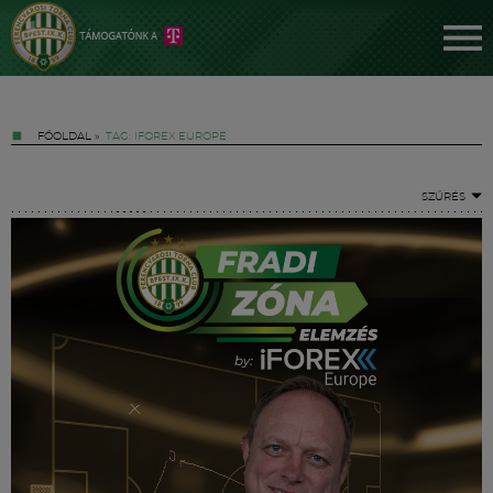
FŐOLDAL
»
TAG: IFOREX EUROPE
SZŰRÉS
Jegyek
FM YouTube +
Hírek