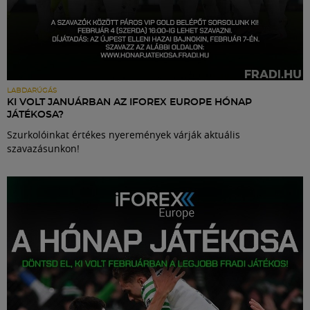
LABDARÚGÁS
KI VOLT JANUÁRBAN AZ IFOREX EUROPE HÓNAP
JÁTÉKOSA?
Szurkolóinkat értékes nyeremények várják aktuális
szavazásunkon!