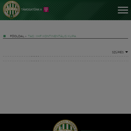
FŐOLDAL
»
TAG: IIHF KONTINENTÁLIS KUPA
SZŰRÉS
Jegyek
FM YouTube +
Hírek