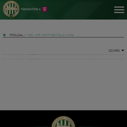
FŐOLDAL
»
TAG: IIHF KONTINENTÁLIS KUPA
SZŰRÉS
Jegyek
FM YouTube +
Hírek