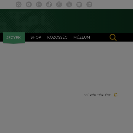
SHOP
KÖZÖSSÉG
MÚZEUM
JEGYEK
SZŰRŐK TÖRLÉSE