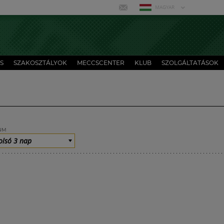
MAGYAR
S
SZAKOSZTÁLYOK
MECCSCENTER
KLUB
SZOLGÁLTATÁSOK
UM
olsó 3 nap