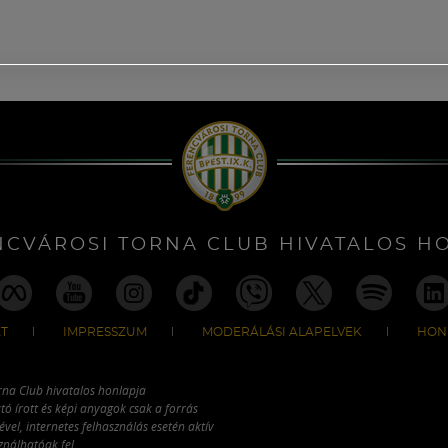
NCVÁROSI TORNA CLUB HIVATALOS H
T
IMPRESSZUM
MODERÁLÁSI ALAPELVEK
HON
rna Club hivatalos honlapja
tó írott és képi anyagok csak a forrás
vel, internetes felhasználás esetén aktív
ználhatóak fel.