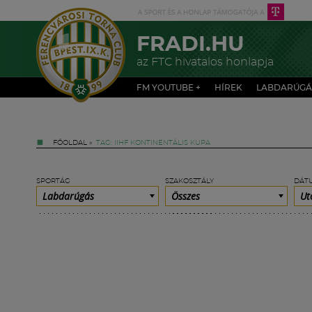
FRADI.HU
az FTC hivatalos honlapja
FM YOUTUBE +
HÍREK
LABDARÚGÁ
FŐOLDAL
»
TAG: IIHF KONTINENTÁLIS KUPA
SPORTÁG
SZAKOSZTÁLY
DÁT
Labdarúgás
Összes
Ut