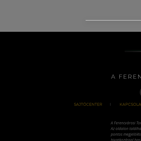
A FERE
SAJTÓCENTER
KAPCSOLA
A Ferencvárosi To
Az oldalon találha
pontos megjelölésé
hivatkozással has