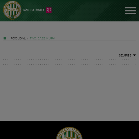
FŐOLDAL
»
TAG: JÁSZ KUPA
SZŰRÉS
Jegyek
FM YouTube +
Hírek