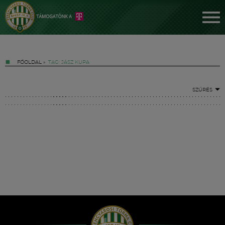
FŐOLDAL
»
TAG: JÁSZ KUPA
SZŰRÉS
Jegyek
FM YouTube +
Hírek