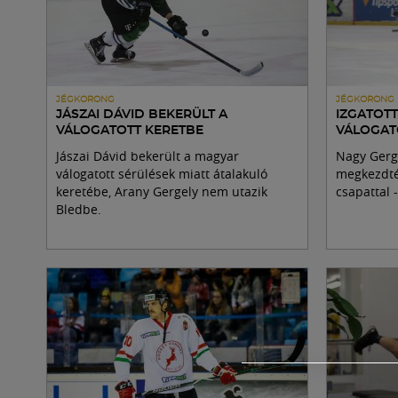
JÉGKORONG
JÉGKORONG
JÁSZAI DÁVID BEKERÜLT A
IZGATOTT
VÁLOGATOTT KERETBE
VÁLOGAT
Jászai Dávid bekerült a magyar
Nagy Gergő
válogatott sérülések miatt átalakuló
megkezdték
keretébe, Arany Gergely nem utazik
csapattal 
Bledbe.