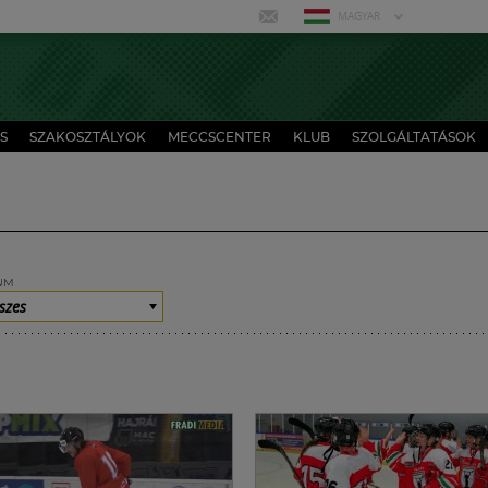
MAGYAR
S
SZAKOSZTÁLYOK
MECCSCENTER
KLUB
SZOLGÁLTATÁSOK
UM
szes