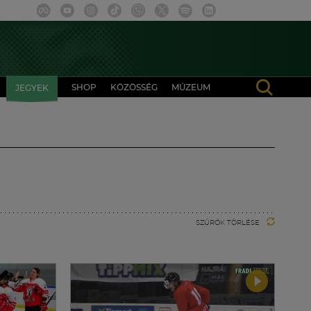
SHOP
KÖZÖSSÉG
MÚZEUM
JEGYEK
SZŰRŐK TÖRLÉSE