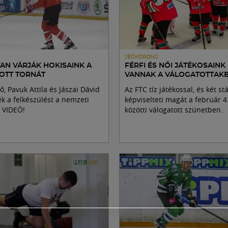
JÉGKORONG
AN VÁRJÁK HOKISAINK A
FÉRFI ÉS NŐI JÁTÉKOSAINK 
OTT TORNÁT
VANNAK A VÁLOGATOTTAK
, Pavuk Attila és Jászai Dávid
Az FTC tíz játékossal, és két s
 a felkészülést a nemzeti
képviselteti magát a február 4.
- VIDEÓ!
közötti válogatott szünetben.