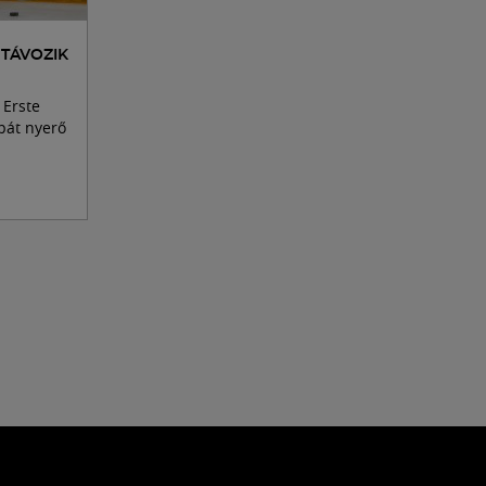
 TÁVOZIK
 Erste
pát nyerő