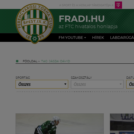
FRADI.HU
az FTC hivatalos honlapja
FM YOUTUBE +
HÍREK
LABDARÚGÁ
FŐOLDAL
»
TAG: JÁSZAI DÁVID
SPORTÁG
SZAKOSZTÁLY
DÁT
Összes
Összes
Ös