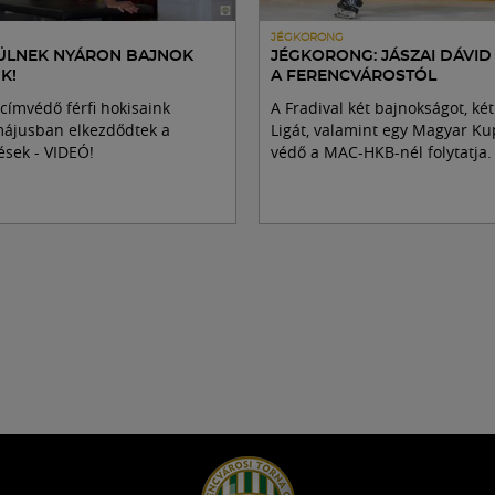
JÉGKORONG
ZÜLNEK NYÁRON BAJNOK
JÉGKORONG: JÁSZAI DÁVID
K!
A FERENCVÁROSTÓL
-címvédő férfi hokisaink
A Fradival két bajnokságot, két
ájusban elkezdődtek a
Ligát, valamint egy Magyar Ku
ések - VIDEÓ!
védő a MAC-HKB-nél folytatja.