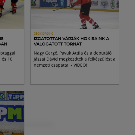
JÉGKORONG
IS
IZGATOTTAN VÁRJÁK HOKISAINK A
BAN
VÁLOGATOTT TORNÁT
tábtaggal
Nagy Gergő, Pavuk Attila és a debütáló
 és 10.
Jászai Dávid megkezdték a felkészülést a
nemzeti csapattal - VIDEÓ!