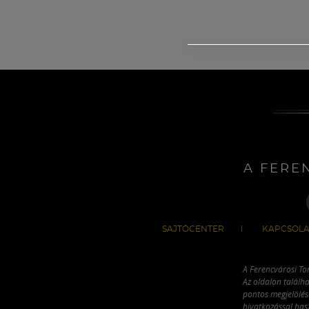
A FERE
SAJTÓCENTER
KAPCSOLA
A Ferencvárosi To
Az oldalon találha
pontos megjelölésé
hivatkozással has