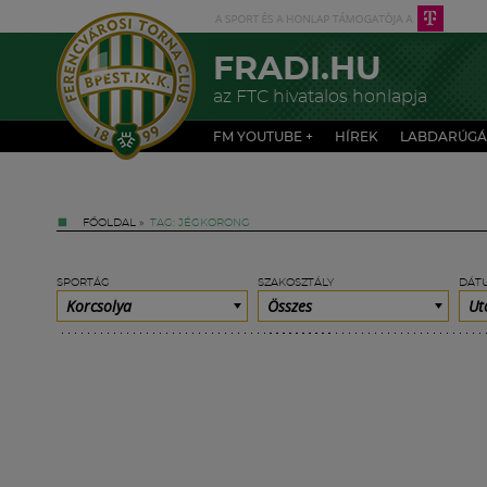
FRADI.HU
az FTC hivatalos honlapja
FM YOUTUBE +
HÍREK
LABDARÚGÁ
FŐOLDAL
»
TAG: JÉGKORONG
SPORTÁG
SZAKOSZTÁLY
DÁT
Korcsolya
Összes
Ut