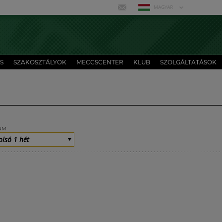
MAGYAR
S
SZAKOSZTÁLYOK
MECCSCENTER
KLUB
SZOLGÁLTATÁSOK
UM
olsó 1 hét