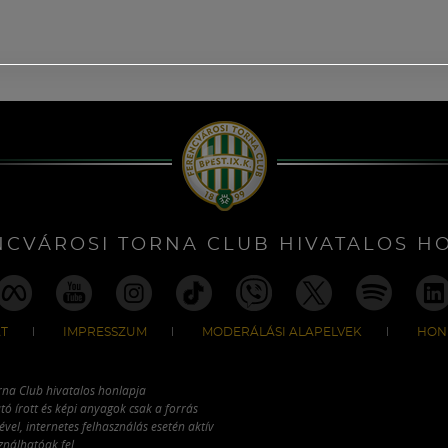
NCVÁROSI TORNA CLUB HIVATALOS H
T
IMPRESSZUM
MODERÁLÁSI ALAPELVEK
HON
rna Club hivatalos honlapja
tó írott és képi anyagok csak a forrás
vel, internetes felhasználás esetén aktív
ználhatóak fel.