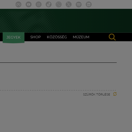
SHOP
KÖZÖSSÉG
MÚZEUM
JEGYEK
SZŰRŐK TÖRLÉSE