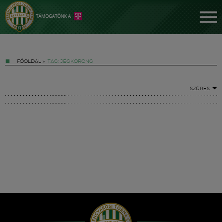
FŐOLDAL
»
TAG: JÉGKORONG
SZŰRÉS
Jegyek
FM YouTube +
Hírek