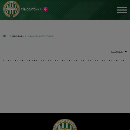
FŐOLDAL
»
TAG: JÉGKORONG
SZŰRÉS
Jegyek
FM YouTube +
Hírek