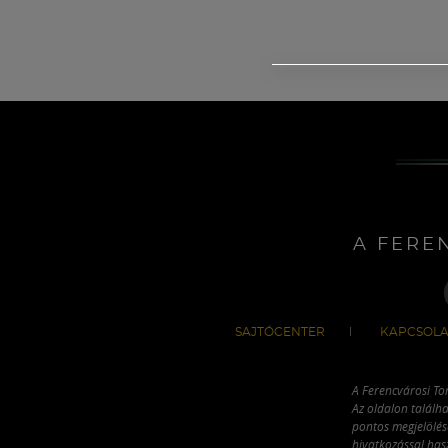
A FERE
SAJTÓCENTER
KAPCSOLA
A Ferencvárosi To
Az oldalon találha
pontos megjelölésé
hivatkozással has