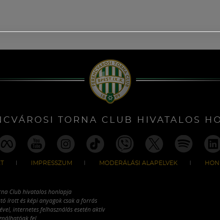
NCVÁROSI TORNA CLUB HIVATALOS H
T
IMPRESSZUM
MODERÁLÁSI ALAPELVEK
HON
rna Club hivatalos honlapja
tó írott és képi anyagok csak a forrás
vel, internetes felhasználás esetén aktív
ználhatóak fel.