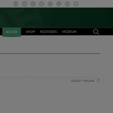
SHOP
KÖZÖSSÉG
MÚZEUM
JEGYEK
SZŰRŐK TÖRLÉSE