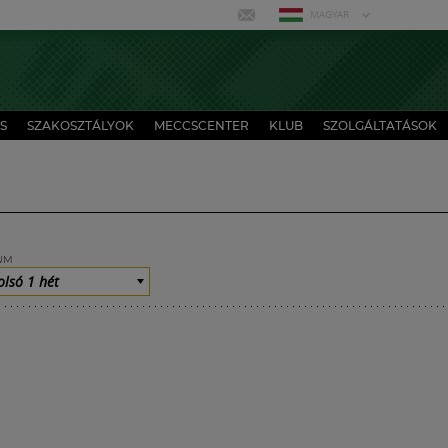
MAGYAR
S
SZAKOSZTÁLYOK
MECCSCENTER
KLUB
SZOLGÁLTATÁSOK
UM
olsó 1 hét