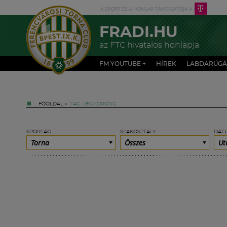
FRADI.HU
az FTC hivatalos honlapja
FM YOUTUBE +
HÍREK
LABDARÚGÁ
FŐOLDAL
»
TAG: JÉGKORONG
SPORTÁG
SZAKOSZTÁLY
DÁT
Torna
Összes
Ut