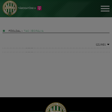
FŐOLDAL
»
TAG: JÉGPÁLYA
SZŰRÉS
Jegyek
FM YouTube +
Hírek