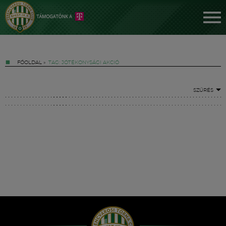
FŐOLDAL
»
TAG: JÓTÉKONYSÁGI AKCIÓ
SZŰRÉS
Jegyek
FM YouTube +
Hírek