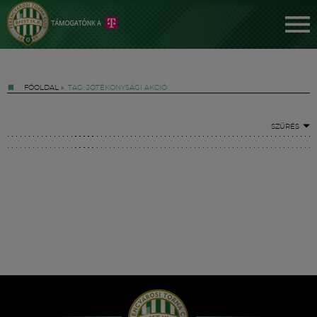
FŐOLDAL
»
TAG: JÓTÉKONYSÁGI AKCIÓ
SZŰRÉS
Jegyek
FM YouTube +
Hírek