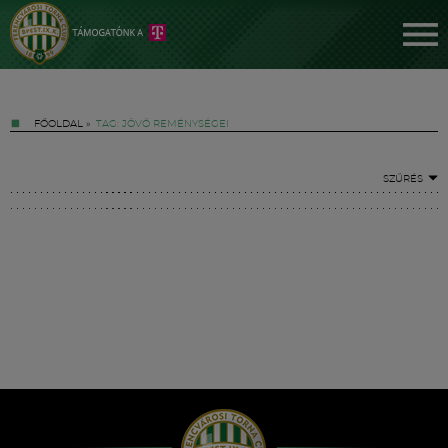
FŐOLDAL
»
TAG: JÖVŐ REMÉNYSÉGEI
SZŰRÉS
Jegyek
FM YouTube +
Hírek