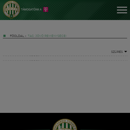
FŐOLDAL
»
TAG: JÖVŐ REMÉNYSÉGEI
SZŰRÉS
Jegyek
FM YouTube +
Hírek