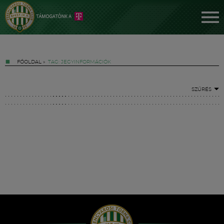
FŐOLDAL
»
TAG: JEGYINFORMÁCIÓK
SZŰRÉS
Jegyek
FM YouTube +
Hírek