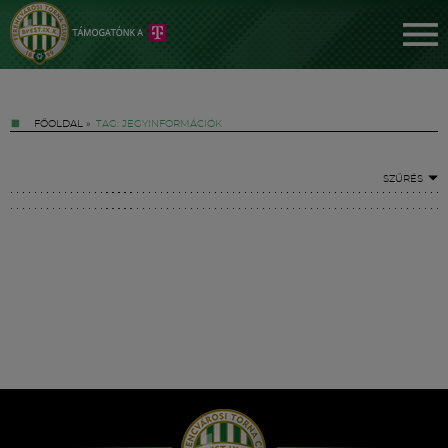
FŐOLDAL
»
TAG: JEGYINFORMÁCIÓK
SZŰRÉS
Jegyek
FM YouTube +
Hírek